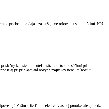
me o priebehu predaja a zastrešujeme rokovania s kupujúcimi. Náš
íslušný kataster nehnuteľností. Takisto sme súčinní pri
nnosť aj pri prihlasovaní nových majiteľov nehnuteľnosti u
ovedajú Vašim kritériám, nielen vo vlastnej ponuke, ale aj medzi