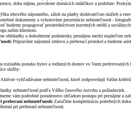
 nájomcu, doba nájmu, povolenie domácich miláčikov a podobne. Poskyt
ku trhového nájomného, záloh na platby dodávateľom služieb a energ
trebné dokumenty a vyhotovíme prezentáciu nehnuteľnosti - fotografie
udeme propagovať prostredníctvom inzertných médií a sociálnych sietí –
ngu našim klientom.
e obhliadky a dohodneme podmienky prenájmu medzi majiteľom nehn
nosti:
Pripravíme nájomnú zmluvu a preberací protokol a budeme asist
u rozsiahlu ponuku bytov a rodinných domov vo Vami preferovaných l
úce služby:
Aktívne vyhľadávame nehnuteľnosti, ktoré zodpovedajú Vašim kritériám
iadky nehnuteľností podľa Vášho časového rozvrhu a požiadaviek.
neme vám podrobné poradenstvo ohľadom postupu pri prenájme a za
i preberaní nehnuteľnosti:
Zaručíme kompletizáciu potrebných dokum
ítomní pri preberaní nehnuteľnosti.