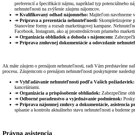
preferencií a špecifikácii nájmu, napríklad typ potenciálneho
nehnuteľnosti na zvýšenie záujmu nájomcov.
↠
Kvalifikovaný odhad nájomného:
Majiteľom navrhneme výš
↠
Príprava a prezentácia nehnuteľnosti:
Skompletizujeme po
Stanovíme formy a rozsah marketingovej kampane. Nehnuteľnosť b
Facebook, Instagram, ako aj prostredníctvom priameho marketi
↠
Organizácia obhliadok a dohoda s nájomcom:
Zabezpečím
↠
Príprava zmluvnej dokumentácie a odovzdanie nehnuteľ
Ak máte záujem o prenájom nehnuteľnosti, radi Vám predstavíme naš
procesu. Záujemcom o prenájom nehnuteľnosti poskytujeme nasleduj
↠
Vyhľadávanie nehnuteľností podľa Vašich požiadaviek:
kanceláriami.
↠
Organizácia a prispôsobenie obhliadok:
Zabezpečíme obhl
↠
Odborné poradenstvo a vyjednávanie podmienok:
Poskyt
↠
Príprava nájomnej zmluvy a dokumentácie, asistencia pr
spísanie a kontrolu aktuálneho stavu nehnuteľnosti a budeme pr
Právna asistencia