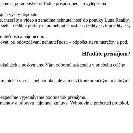
ujeme aj poradenstvo ohľadne prispôsobenia a vylepšenia
ií a výšky depozitu.
, inzeráty a video a zaradíme nehnuteľnosť do ponuky Luna Reality.
 realitné portály napr. nehnuteľnosti.sk, reality.sk, topreality. sk,
uteľnosti a nájomcom.
ovať pri odovzdávaní nehnuteľnosti – odpočet stavu meračov a pod.
Hľadáte prenájom?
okalitách a poskytneme Vám odbornú asistenciu v priebehu celého
, nielen vo vlastnej ponuke, ale aj medzi konkurenčnými realitnými
bezpečíme vyjednávanie podmienok prenájmu.
entov a prípravu nájomnej zmluvy. Vyhotovíme preberací protokol,