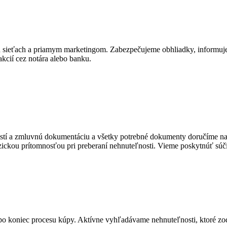
 sieťach a priamym marketingom. Zabezpečujeme obhliadky, informuje
kcií cez notára alebo banku.
stí a zmluvnú dokumentáciu a všetky potrebné dokumenty doručíme na pr
zickou prítomnosťou pri preberaní nehnuteľnosti. Vieme poskytnúť súči
o koniec procesu kúpy. Aktívne vyhľadávame nehnuteľnosti, ktoré zodp