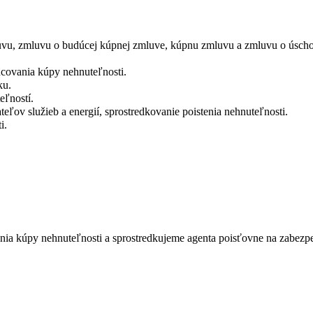
u, zmluvu o budúcej kúpnej zmluve, kúpnu zmluvu a zmluvu o úschov
ncovania kúpy nehnuteľnosti.
ku.
eľností.
teľov služieb a energií, sprostredkovanie poistenia nehnuteľnosti.
i.
ia kúpy nehnuteľnosti a sprostredkujeme agenta poisťovne na zabezpeč