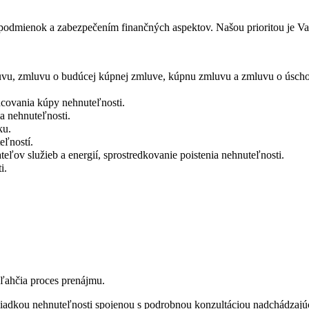
mienok a zabezpečením finančných aspektov. Našou prioritou je Vaša
u, zmluvu o budúcej kúpnej zmluve, kúpnu zmluvu a zmluvu o úschov
ncovania kúpy nehnuteľnosti.
a nehnuteľnosti.
ku.
eľností.
teľov služieb a energií, sprostredkovanie poistenia nehnuteľnosti.
i.
ľahčia proces prenájmu.
dkou nehnuteľnosti spojenou s podrobnou konzultáciou nadchádzajúc