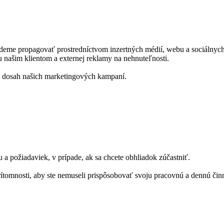
propagovať prostredníctvom inzertných médií, webu a sociálnych sietí 
 našim klientom a externej reklamy na nehnuteľnosti.
ili dosah našich marketingových kampaní.
 požiadaviek, v prípade, ak sa chcete obhliadok zúčastniť.
ítomnosti, aby ste nemuseli prispôsobovať svoju pracovnú a dennú čin