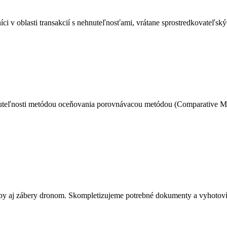
íci v oblasti transakcií s nehnuteľnosťami, vrátane sprostredkovateľs
nuteľnosti metódou oceňovania porovnávacou metódou (Comparative Mar
by aj zábery dronom. Skompletizujeme potrebné dokumenty a vyhotovíme