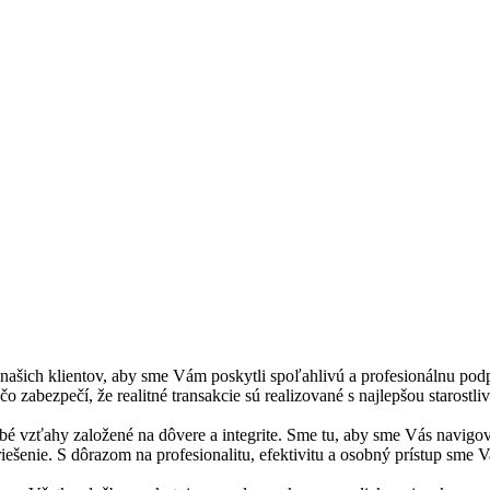
s, našich klientov, aby sme Vám poskytli spoľahlivú a profesionálnu p
čo zabezpečí, že realitné transakcie sú realizované s najlepšou starostl
é vzťahy založené na dôvere a integrite. Sme tu, aby sme Vás navigov
šenie. S dôrazom na profesionalitu, efektivitu a osobný prístup sme V