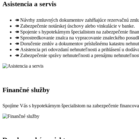
Asistencia a servis
↠
Návrhy zmluvných dokumentov zahŕňajúce rezervačnú zmluv
↠
Zabezpečenie notárskej úschovy alebo vinkulácie v banke.
↠
Spojenie s hypotekárnym špecialistom na zabezpečenie fina
↠
Sprostredkovanie znalca na vypracovanie znaleckého posud
↠
Doručenie zmlúv a dokumentov príslušnému katastru nehnut
↠
Asistencia pri odovzdaní nehnuteľnosti a prihlásení u dodáva
↠
Zabezpečenie správy nehnuteľnosti a prenájmu nehnuteľnost
Finančné služby
Spojíme Vás s hypotekárnym špecialistom na zabezpečenie financovan