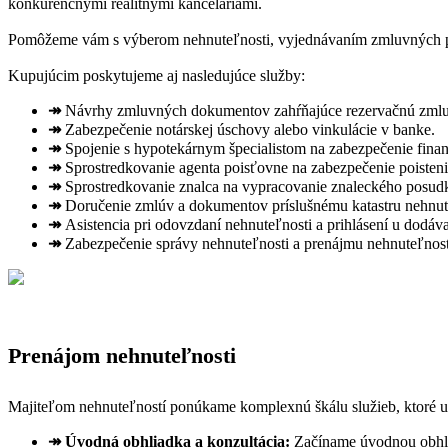
konkurenčnými realitnými kanceláriami.
Pomôžeme vám s výberom nehnuteľnosti, vyjednávaním zmluvných pod
Kupujúcim poskytujeme aj nasledujúce služby:
↠
Návrhy zmluvných dokumentov zahŕňajúce rezervačnú zmluv
↠
Zabezpečenie notárskej úschovy alebo vinkulácie v banke.
↠
Spojenie s hypotekárnym špecialistom na zabezpečenie fina
↠
Sprostredkovanie agenta poisťovne na zabezpečenie poisteni
↠
Sprostredkovanie znalca na vypracovanie znaleckého posud
↠
Doručenie zmlúv a dokumentov príslušnému katastru nehnut
↠
Asistencia pri odovzdaní nehnuteľnosti a prihlásení u dodáva
↠
Zabezpečenie správy nehnuteľnosti a prenájmu nehnuteľnost
Prenájom nehnuteľnosti
Majiteľom nehnuteľností ponúkame komplexnú škálu služieb, ktoré u
↠
Úvodná obhliadka a konzultácia:
Začíname úvodnou obhlia