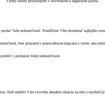
Všetky služby poskytujeme v slovenskom a anglickom jazyku.
šne predať Vašu nehnuteľnosť. Pomôžeme Vám dosiahnuť najlepšiu cenu
uteľností. Sme prepojení s potenciálnymi kupcami a vieme, ako efekt
 pomôcť s predajom Vašej nehnuteľnosti.
ny. Naši makléri Vám vysvetlia aktuálnu situáciu na trhu a navrhnú po